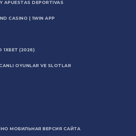
 Y APUESTAS DEPORTIVAS
AND CASINO | 1WIN APP
 1ХБЕТ (2026)
 CANLI OYUNLAR VE SLOTLAR
ИНО МОБИЛЬНАЯ ВЕРСИЯ САЙТА