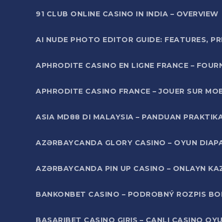
91 CLUB ONLINE CASINO IN INDIA – OVERVIEW
AI NUDE PHOTO EDITOR GUIDE: FEATURES, PR
APHRODITE CASINO EN LIGNE FRANCE – FOUR
APHRODITE CASINO FRANCE – JOUER SUR MO
ASIA MD88 DI MALAYSIA – PANDUAN PRAKTIK
AZƏRBAYCANDA GLORY CASINO – OYUN DIA
AZƏRBAYCANDA PIN UP CASINO – ONLAYN KAZI
BANKONBET CASINO – PODROBNÝ ROZPIS BO
BASARIBET CASINO GIRIŞ – CANLI CASINO OY