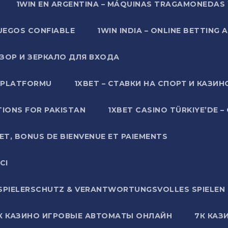
1WIN EN ARGENTINA – MÁQUINAS TRAGAMONEDAS
JUEGOS CONFIABLE
1WIN INDIA – ONLINE BETTING 
ЗОР И ЗЕРКАЛО ДЛЯ ВХОДА
S PLATFORMU
1XBET – СТАВКИ НА СПОРТ И КАЗИНО
TIONS FOR PAKISTAN
1XBET CASINO TÜRKIYE’DE –
ET, BONUS DE BIENVENUE ET PAIEMENTS
CI
Z, SPIELERSCHUTZ & VERANTWORTUNGSVOLLES SPIELEN
К КАЗИНО ИГРОВЫЕ АВТОМАТЫ ОНЛАЙН
7К КАЗ