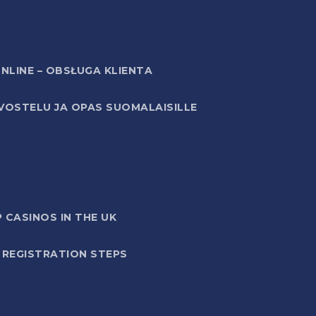
NLINE – OBSŁUGA KLIENTA
RVOSTELU JA OPAS SUOMALAISILLE
CASINOS IN THE UK
 REGISTRATION STEPS