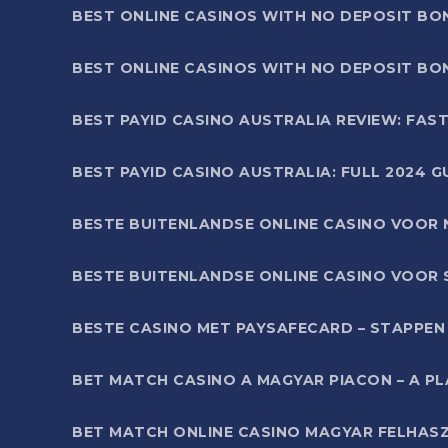
BEST ONLINE CASINOS WITH NO DEPOSIT BONU
BEST ONLINE CASINOS WITH NO DEPOSIT BON
BEST PAYID CASINO AUSTRALIA REVIEW: FAS
BEST PAYID CASINO AUSTRALIA: FULL 2024 
BESTE BUITENLANDSE ONLINE CASINO VOOR N
BESTE BUITENLANDSE ONLINE CASINO VOOR S
BESTE CASINO MET PAYSAFECARD – STAPPE
BET MATCH CASINO A MAGYAR PIACON – A P
BET MATCH ONLINE CASINO MAGYAR FELHAS