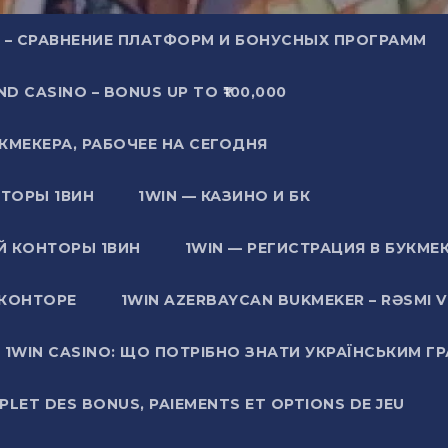
6 – СРАВНЕНИЕ ПЛАТФОРМ И БОНУСНЫХ ПРОГРАММ
ND CASINO – BONUS UP TO ₹100,000
КМЕКЕРА, РАБОЧЕЕ НА СЕГОДНЯ
НТОРЫ 1ВИН
1WIN — КАЗИНО И БК
Й КОНТОРЫ 1ВИН
1WIN — РЕГИСТРАЦИЯ В БУКМЕ
 КОНТОРЕ
1WIN AZERBAYCAN BUKMEKER – RƏSMI V
1WIN CASINO: ЩО ПОТРІБНО ЗНАТИ УКРАЇНСЬКИМ Г
MPLET DES BONUS, PAIEMENTS ET OPTIONS DE JEU