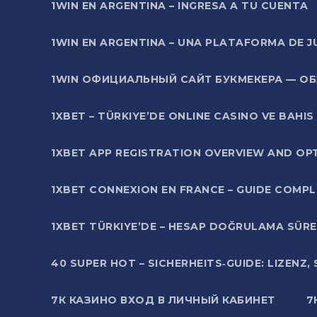
1WIN EN ARGENTINA – INGRESA A TU CUENTA
1WIN EN ARGENTINA – UNA PLATAFORMA DE 
1WIN ОФИЦИАЛЬНЫЙ САЙТ БУКМЕКЕРА — ОБ
1XBET – TÜRKIYE’DE ONLINE CASINO VE BAHI
1XBET APP REGISTRATION OVERVIEW AND OP
1XBET CONNEXION EN FRANCE – GUIDE COMPL
1XBET TÜRKIYE’DE – HESAP DOĞRULAMA SÜRE
40 SUPER HOT – SICHERHEITS‑GUIDE: LIZEN
7К КАЗИНО ВХОД В ЛИЧНЫЙ КАБИНЕТ
7