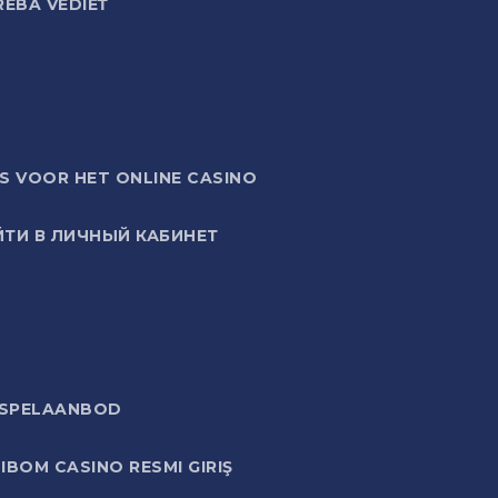
REBA VEDIEŤ
S VOOR HET ONLINE CASINO
ЙТИ В ЛИЧНЫЙ КАБИНЕТ
T SPELAANBOD
IBOM CASINO RESMI GIRIŞ