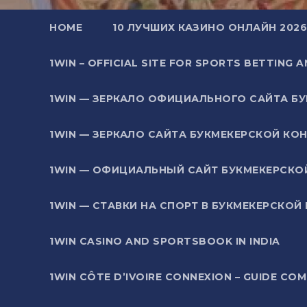
HOME
10 ЛУЧШИХ КАЗИНО ОНЛАЙН 202
1WIN – OFFICIAL SITE FOR SPORTS BETTING A
1WIN — ЗЕРКАЛО ОФИЦИАЛЬНОГО САЙТА БУ
1WIN — ЗЕРКАЛО САЙТА БУКМЕКЕРСКОЙ КО
1WIN — ОФИЦИАЛЬНЫЙ САЙТ БУКМЕКЕРСКО
1WIN — СТАВКИ НА СПОРТ В БУКМЕКЕРСКОЙ
1WIN CASINO AND SPORTSBOOK IN INDIA
1WIN CÔTE D’IVOIRE CONNEXION – GUIDE CO