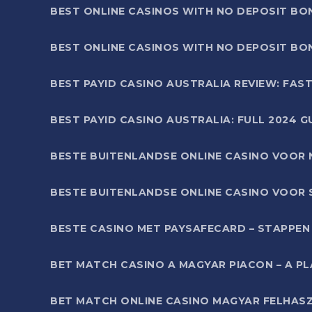
BEST ONLINE CASINOS WITH NO DEPOSIT BONU
BEST ONLINE CASINOS WITH NO DEPOSIT BON
BEST PAYID CASINO AUSTRALIA REVIEW: FAS
BEST PAYID CASINO AUSTRALIA: FULL 2024 
BESTE BUITENLANDSE ONLINE CASINO VOOR N
BESTE BUITENLANDSE ONLINE CASINO VOOR S
BESTE CASINO MET PAYSAFECARD – STAPPE
BET MATCH CASINO A MAGYAR PIACON – A P
BET MATCH ONLINE CASINO MAGYAR FELHAS