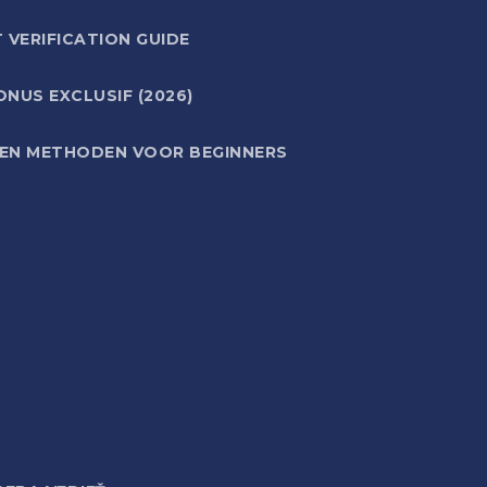
 VERIFICATION GUIDE
ONUS EXCLUSIF (2026)
 EN METHODEN VOOR BEGINNERS