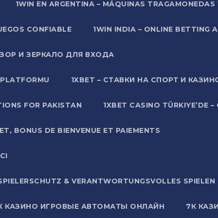
1WIN EN ARGENTINA – MÁQUINAS TRAGAMONEDAS
JUEGOS CONFIABLE
1WIN INDIA – ONLINE BETTING 
ЗОР И ЗЕРКАЛО ДЛЯ ВХОДА
S PLATFORMU
1XBET – СТАВКИ НА СПОРТ И КАЗИНО
TIONS FOR PAKISTAN
1XBET CASINO TÜRKIYE’DE –
ET, BONUS DE BIENVENUE ET PAIEMENTS
CI
Z, SPIELERSCHUTZ & VERANTWORTUNGSVOLLES SPIELEN
К КАЗИНО ИГРОВЫЕ АВТОМАТЫ ОНЛАЙН
7К КАЗ