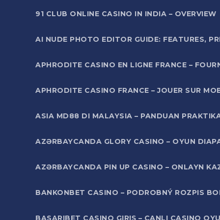
91 CLUB ONLINE CASINO IN INDIA – OVERVIEW
AI NUDE PHOTO EDITOR GUIDE: FEATURES, PR
APHRODITE CASINO EN LIGNE FRANCE – FOUR
APHRODITE CASINO FRANCE – JOUER SUR MO
ASIA MD88 DI MALAYSIA – PANDUAN PRAKTIK
AZƏRBAYCANDA GLORY CASINO – OYUN DIA
AZƏRBAYCANDA PIN UP CASINO – ONLAYN KAZI
BANKONBET CASINO – PODROBNÝ ROZPIS BO
BASARIBET CASINO GIRIŞ – CANLI CASINO OY