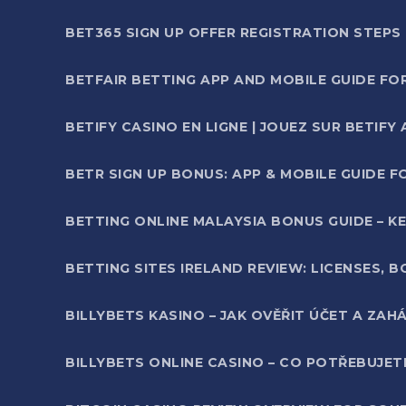
BET365 SIGN UP OFFER REGISTRATION STEPS 
BETFAIR BETTING APP AND MOBILE GUIDE FO
BETIFY CASINO EN LIGNE | JOUEZ SUR BETIFY 
BETR SIGN UP BONUS: APP & MOBILE GUIDE 
BETTING ONLINE MALAYSIA BONUS GUIDE – K
BETTING SITES IRELAND REVIEW: LICENSES, 
BILLYBETS KASINO – JAK OVĚŘIT ÚČET A ZAHÁ
BILLYBETS ONLINE CASINO – CO POTŘEBUJET