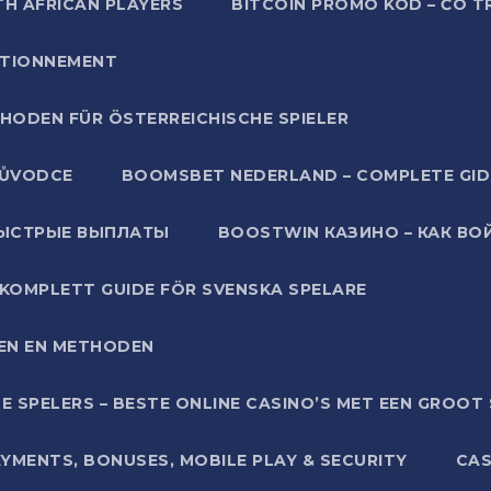
TH AFRICAN PLAYERS
BITCOIN PROMO KÓD – ČO T
CTIONNEMENT
HODEN FÜR ÖSTERREICHISCHE SPIELER
RŮVODCE
BOOMSBET NEDERLAND – COMPLETE GID
БЫСТРЫЕ ВЫПЛАТЫ
BOOSTWIN КАЗИНО – КАК ВО
– KOMPLETT GUIDE FÖR SVENSKA SPELARE
PEN EN METHODEN
 SPELERS – BESTE ONLINE CASINO’S MET EEN GROO
AYMENTS, BONUSES, MOBILE PLAY & SECURITY
CAS