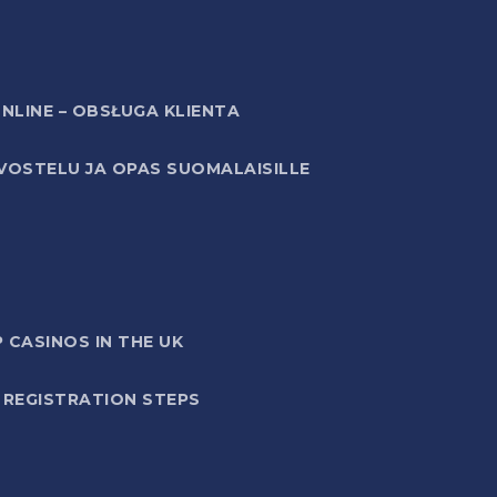
NLINE – OBSŁUGA KLIENTA
RVOSTELU JA OPAS SUOMALAISILLE
CASINOS IN THE UK
 REGISTRATION STEPS