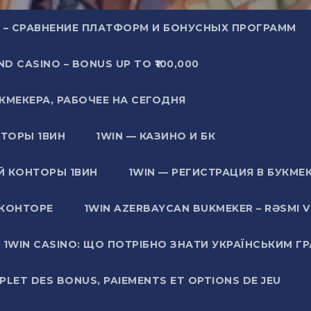
6 – СРАВНЕНИЕ ПЛАТФОРМ И БОНУСНЫХ ПРОГРАММ
ND CASINO – BONUS UP TO ₹100,000
КМЕКЕРА, РАБОЧЕЕ НА СЕГОДНЯ
НТОРЫ 1ВИН
1WIN — КАЗИНО И БК
Й КОНТОРЫ 1ВИН
1WIN — РЕГИСТРАЦИЯ В БУКМЕ
 КОНТОРЕ
1WIN AZERBAYCAN BUKMEKER – RƏSMI V
1WIN CASINO: ЩО ПОТРІБНО ЗНАТИ УКРАЇНСЬКИМ Г
MPLET DES BONUS, PAIEMENTS ET OPTIONS DE JEU