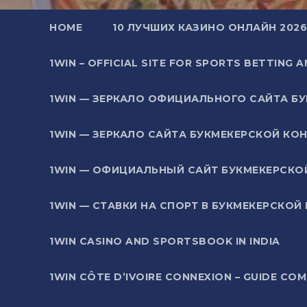
HOME
10 ЛУЧШИХ КАЗИНО ОНЛАЙН 202
1WIN – OFFICIAL SITE FOR SPORTS BETTING A
1WIN — ЗЕРКАЛО ОФИЦИАЛЬНОГО САЙТА БУ
1WIN — ЗЕРКАЛО САЙТА БУКМЕКЕРСКОЙ КО
1WIN — ОФИЦИАЛЬНЫЙ САЙТ БУКМЕКЕРСКО
1WIN — СТАВКИ НА СПОРТ В БУКМЕКЕРСКОЙ
1WIN CASINO AND SPORTSBOOK IN INDIA
1WIN CÔTE D’IVOIRE CONNEXION – GUIDE CO