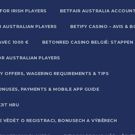
FOR IRISH PLAYERS
BETFAIR AUSTRALIA ACCOUNT
R AUSTRALIAN PLAYERS
BETIFY CASINO – AVIS & B
AVEC 1000 €
BETONRED CASINO BELGIË: STAPPEN
FOR AUSTRALIAN PLAYERS
EY OFFERS, WAGERING REQUIREMENTS & TIPS
BONUSES, PAYMENTS & MOBILE APP GUIDE
JIT HRU
E VĚDĚT O REGISTRACI, BONUSECH A VÝBĚRECH