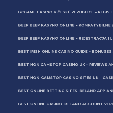
BCGAME CASINO V ČESKÉ REPUBLICE – REGIST
BEEP BEEP KASYNO ONLINE – KOMPATYBILNE 
BEEP BEEP KASYNO ONLINE – REJESTRACJA I
BEST IRISH ONLINE CASINO GUIDE – BONUSE
BEST NON GAMSTOP CASINO UK – REVIEWS A
BEST NON-GAMSTOP CASINO SITES UK – CAS
BEST ONLINE BETTING SITES IRELAND APP AN
BEST ONLINE CASINO IRELAND ACCOUNT VERI