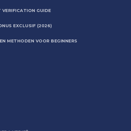
 VERIFICATION GUIDE
ONUS EXCLUSIF (2026)
 EN METHODEN VOOR BEGINNERS