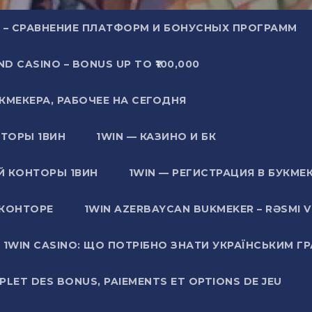
6 – СРАВНЕНИЕ ПЛАТФОРМ И БОНУСНЫХ ПРОГРАММ
ND CASINO – BONUS UP TO ₹100,000
КМЕКЕРА, РАБОЧЕЕ НА СЕГОДНЯ
НТОРЫ 1ВИН
1WIN — КАЗИНО И БК
Й КОНТОРЫ 1ВИН
1WIN — РЕГИСТРАЦИЯ В БУКМЕ
 КОНТОРЕ
1WIN AZERBAYCAN BUKMEKER – RƏSMI V
1WIN CASINO: ЩО ПОТРІБНО ЗНАТИ УКРАЇНСЬКИМ Г
MPLET DES BONUS, PAIEMENTS ET OPTIONS DE JEU