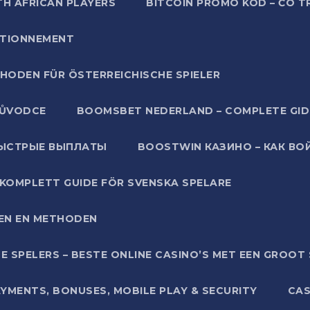
TH AFRICAN PLAYERS
BITCOIN PROMO KÓD – ČO T
CTIONNEMENT
HODEN FÜR ÖSTERREICHISCHE SPIELER
RŮVODCE
BOOMSBET NEDERLAND – COMPLETE GID
БЫСТРЫЕ ВЫПЛАТЫ
BOOSTWIN КАЗИНО – КАК ВО
– KOMPLETT GUIDE FÖR SVENSKA SPELARE
PEN EN METHODEN
 SPELERS – BESTE ONLINE CASINO’S MET EEN GROO
AYMENTS, BONUSES, MOBILE PLAY & SECURITY
CAS