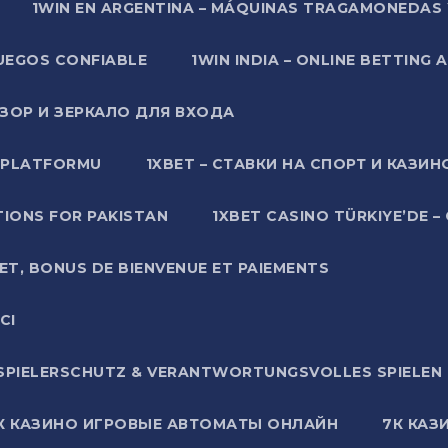
1WIN EN ARGENTINA – MÁQUINAS TRAGAMONEDAS
JUEGOS CONFIABLE
1WIN INDIA – ONLINE BETTING 
ЗОР И ЗЕРКАЛО ДЛЯ ВХОДА
S PLATFORMU
1XBET – СТАВКИ НА СПОРТ И КАЗИНО
TIONS FOR PAKISTAN
1XBET CASINO TÜRKIYE’DE –
ET, BONUS DE BIENVENUE ET PAIEMENTS
CI
Z, SPIELERSCHUTZ & VERANTWORTUNGSVOLLES SPIELEN
К КАЗИНО ИГРОВЫЕ АВТОМАТЫ ОНЛАЙН
7К КАЗ