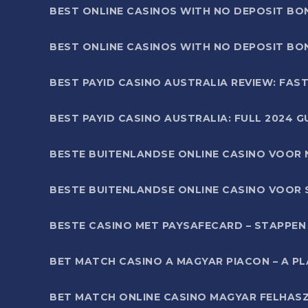
BEST ONLINE CASINOS WITH NO DEPOSIT BONU
BEST ONLINE CASINOS WITH NO DEPOSIT BON
BEST PAYID CASINO AUSTRALIA REVIEW: FAS
BEST PAYID CASINO AUSTRALIA: FULL 2024 
BESTE BUITENLANDSE ONLINE CASINO VOOR N
BESTE BUITENLANDSE ONLINE CASINO VOOR S
BESTE CASINO MET PAYSAFECARD – STAPPE
BET MATCH CASINO A MAGYAR PIACON – A P
BET MATCH ONLINE CASINO MAGYAR FELHAS