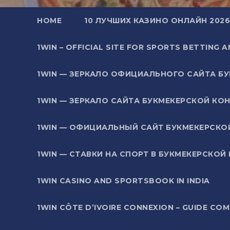
HOME
10 ЛУЧШИХ КАЗИНО ОНЛАЙН 202
1WIN – OFFICIAL SITE FOR SPORTS BETTING A
1WIN — ЗЕРКАЛО ОФИЦИАЛЬНОГО САЙТА БУ
1WIN — ЗЕРКАЛО САЙТА БУКМЕКЕРСКОЙ КО
1WIN — ОФИЦИАЛЬНЫЙ САЙТ БУКМЕКЕРСКО
1WIN — СТАВКИ НА СПОРТ В БУКМЕКЕРСКОЙ
1WIN CASINO AND SPORTSBOOK IN INDIA
1WIN CÔTE D’IVOIRE CONNEXION – GUIDE CO