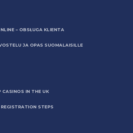
NLINE – OBSŁUGA KLIENTA
RVOSTELU JA OPAS SUOMALAISILLE
CASINOS IN THE UK
 REGISTRATION STEPS