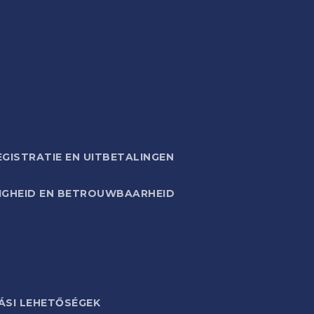
GISTRATIE EN UITBETALINGEN
LIGHEID EN BETROUWBAARHEID
ÁSI LEHETŐSÉGEK