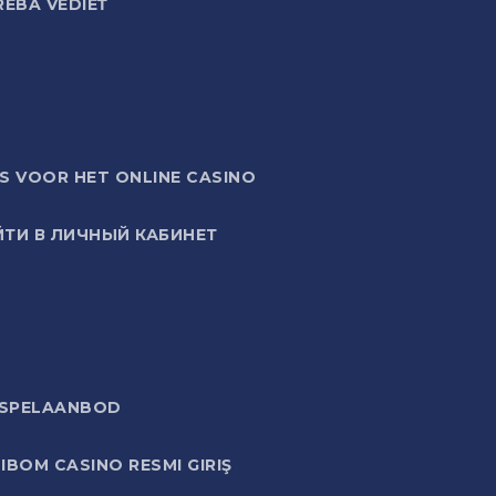
REBA VEDIEŤ
S VOOR HET ONLINE CASINO
ЙТИ В ЛИЧНЫЙ КАБИНЕТ
T SPELAANBOD
IBOM CASINO RESMI GIRIŞ