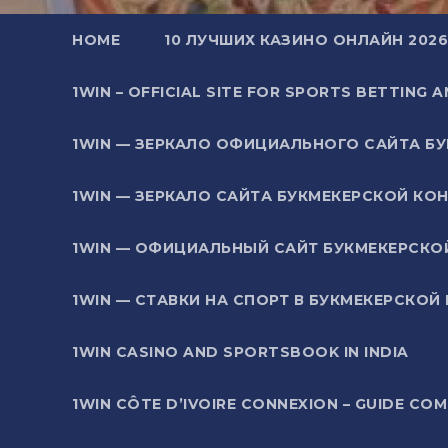
HOME
10 ЛУЧШИХ КАЗИНО ОНЛАЙН 202
1WIN – OFFICIAL SITE FOR SPORTS BETTING A
1WIN — ЗЕРКАЛО ОФИЦИАЛЬНОГО САЙТА БУ
1WIN — ЗЕРКАЛО САЙТА БУКМЕКЕРСКОЙ КО
1WIN — ОФИЦИАЛЬНЫЙ САЙТ БУКМЕКЕРСКО
1WIN — СТАВКИ НА СПОРТ В БУКМЕКЕРСКОЙ
1WIN CASINO AND SPORTSBOOK IN INDIA
1WIN CÔTE D’IVOIRE CONNEXION – GUIDE CO