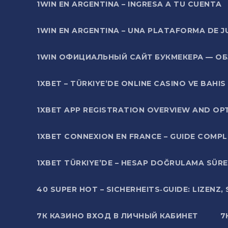
1WIN EN ARGENTINA – INGRESA A TU CUENTA
1WIN EN ARGENTINA – UNA PLATAFORMA DE 
1WIN ОФИЦИАЛЬНЫЙ САЙТ БУКМЕКЕРА — ОБ
1XBET – TÜRKIYE’DE ONLINE CASINO VE BAHI
1XBET APP REGISTRATION OVERVIEW AND OP
1XBET CONNEXION EN FRANCE – GUIDE COMPL
1XBET TÜRKIYE’DE – HESAP DOĞRULAMA SÜRE
40 SUPER HOT – SICHERHEITS‑GUIDE: LIZEN
7К КАЗИНО ВХОД В ЛИЧНЫЙ КАБИНЕТ
7