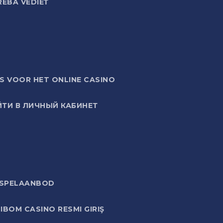
REBA VEDIEŤ
S VOOR HET ONLINE CASINO
ЙТИ В ЛИЧНЫЙ КАБИНЕТ
T SPELAANBOD
IBOM CASINO RESMI GIRIŞ