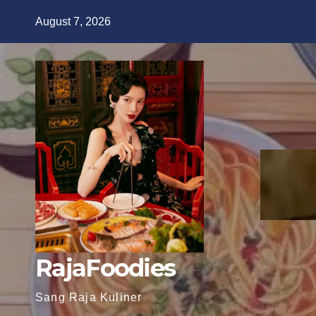
Skip
August 7, 2026
to
content
RajaFoodies
Sang Raja Kuliner