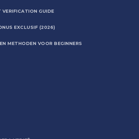
 VERIFICATION GUIDE
ONUS EXCLUSIF (2026)
 EN METHODEN VOOR BEGINNERS