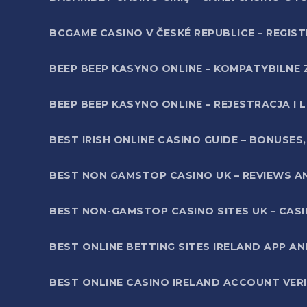
BCGAME CASINO V ČESKÉ REPUBLICE – REGIST
BEEP BEEP KASYNO ONLINE – KOMPATYBILNE 
BEEP BEEP KASYNO ONLINE – REJESTRACJA I
BEST IRISH ONLINE CASINO GUIDE – BONUSE
BEST NON GAMSTOP CASINO UK – REVIEWS A
BEST NON-GAMSTOP CASINO SITES UK – CAS
BEST ONLINE BETTING SITES IRELAND APP AN
BEST ONLINE CASINO IRELAND ACCOUNT VERI