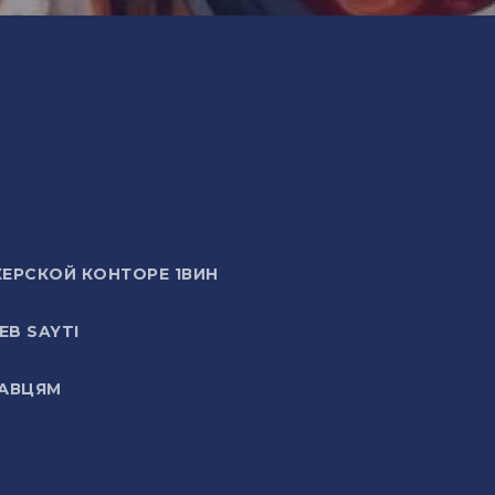
КЕРСКОЙ КОНТОРЕ 1ВИН
EB SAYTI
РАВЦЯМ