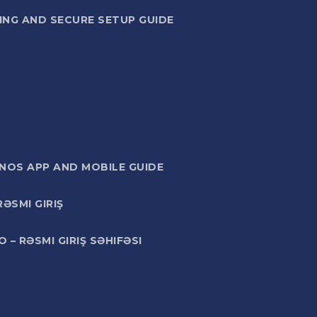
CING AND SECURE SETUP GUIDE
NOS APP AND MOBILE GUIDE
ƏSMI GIRIŞ
– RƏSMI GIRIŞ SƏHIFƏSI