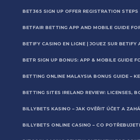
BET365 SIGN UP OFFER REGISTRATION STEPS 
BETFAIR BETTING APP AND MOBILE GUIDE FO
BETIFY CASINO EN LIGNE | JOUEZ SUR BETIFY 
BETR SIGN UP BONUS: APP & MOBILE GUIDE 
BETTING ONLINE MALAYSIA BONUS GUIDE – K
BETTING SITES IRELAND REVIEW: LICENSES, 
BILLYBETS KASINO – JAK OVĚŘIT ÚČET A ZAHÁ
BILLYBETS ONLINE CASINO – CO POTŘEBUJET