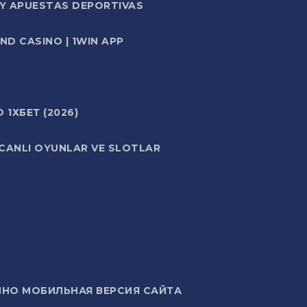
 Y APUESTAS DEPORTIVAS
AND CASINO | 1WIN APP
 1ХБЕТ (2026)
 CANLI OYUNLAR VE SLOTLAR
ИНО МОБИЛЬНАЯ ВЕРСИЯ САЙТА