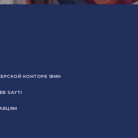
КЕРСКОЙ КОНТОРЕ 1ВИН
EB SAYTI
РАВЦЯМ