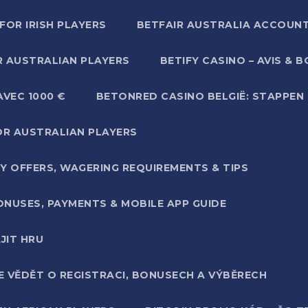
FOR IRISH PLAYERS
BETFAIR AUSTRALIA ACCOUNT
R AUSTRALIAN PLAYERS
BETIFY CASINO – AVIS & B
AVEC 1000 €
BETONRED CASINO BELGIË: STAPPEN
FOR AUSTRALIAN PLAYERS
EY OFFERS, WAGERING REQUIREMENTS & TIPS
BONUSES, PAYMENTS & MOBILE APP GUIDE
JIT HRU
E VĚDĚT O REGISTRACI, BONUSECH A VÝBĚRECH