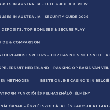
SES IN AUSTRALIA – FULL GUIDE & REVIEW
USES IN AUSTRALIA – SECURITY GUIDE 2024
T DEPOSITS, TOP BONUSES & SECURE PLAY
GUIDE & COMPARISON
EDERLANDSE SPELERS – TOP CASINO’S MET SNELLE RE
PELERS UIT NEDERLAND – RANKING OP BASIS VAN VEI
N EN METHODEN
BESTE ONLINE CASINO’S IN BELGIË
LATFORM FUNKCIÓI ÉS FELHASZNÁLÓI ÉLMÉNY
ZNÁLÓKNAK – ÜGYFÉLSZOLGÁLAT ÉS KAPCSOLATTART