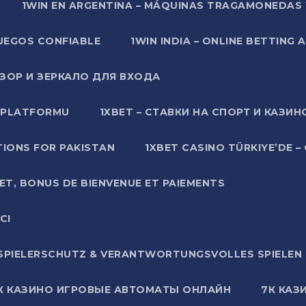
1WIN EN ARGENTINA – MÁQUINAS TRAGAMONEDAS
JUEGOS CONFIABLE
1WIN INDIA – ONLINE BETTING 
ЗОР И ЗЕРКАЛО ДЛЯ ВХОДА
S PLATFORMU
1XBET – СТАВКИ НА СПОРТ И КАЗИНО
TIONS FOR PAKISTAN
1XBET CASINO TÜRKIYE’DE –
ET, BONUS DE BIENVENUE ET PAIEMENTS
CI
Z, SPIELERSCHUTZ & VERANTWORTUNGSVOLLES SPIELEN
К КАЗИНО ИГРОВЫЕ АВТОМАТЫ ОНЛАЙН
7К КАЗ