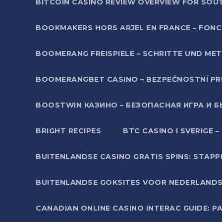
BITCOIN CASINO REVIEW OVERVIEW FOR SOU
BOOKMAKERS HORS ARJEL EN FRANCE – FON
BOOMERANG FREISPIELE – SCHRITTE UND MET
BOOMERANGBET CASINO – BEZPEČNOSTNÍ P
BOOSTWIN КАЗИНО – БЕЗОПАСНАЯ ИГРА И 
BRIGHT RECIPES
BTC CASINO I SVERIGE 
BUITENLANDSE CASINO GRATIS SPINS: STAP
BUITENLANDSE GOKSITES VOOR NEDERLANDSE
CANADIAN ONLINE CASINO INTERAC GUIDE: P