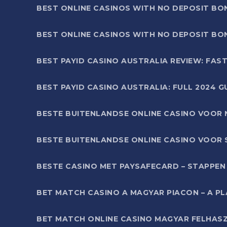
BEST ONLINE CASINOS WITH NO DEPOSIT BONU
BEST ONLINE CASINOS WITH NO DEPOSIT BON
BEST PAYID CASINO AUSTRALIA REVIEW: FAS
BEST PAYID CASINO AUSTRALIA: FULL 2024 
BESTE BUITENLANDSE ONLINE CASINO VOOR N
BESTE BUITENLANDSE ONLINE CASINO VOOR S
BESTE CASINO MET PAYSAFECARD – STAPPE
BET MATCH CASINO A MAGYAR PIACON – A P
BET MATCH ONLINE CASINO MAGYAR FELHAS