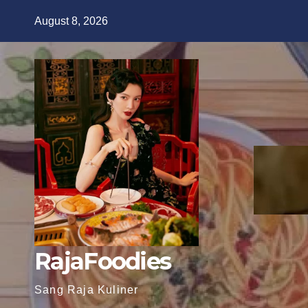
Skip
August 8, 2026
to
content
RajaFoodies
Sang Raja Kuliner