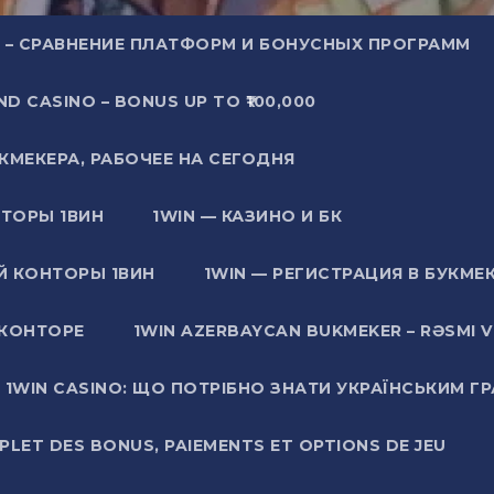
6 – СРАВНЕНИЕ ПЛАТФОРМ И БОНУСНЫХ ПРОГРАММ
ND CASINO – BONUS UP TO ₹100,000
КМЕКЕРА, РАБОЧЕЕ НА СЕГОДНЯ
НТОРЫ 1ВИН
1WIN — КАЗИНО И БК
Й КОНТОРЫ 1ВИН
1WIN — РЕГИСТРАЦИЯ В БУКМЕ
 КОНТОРЕ
1WIN AZERBAYCAN BUKMEKER – RƏSMI V
1WIN CASINO: ЩО ПОТРІБНО ЗНАТИ УКРАЇНСЬКИМ Г
MPLET DES BONUS, PAIEMENTS ET OPTIONS DE JEU