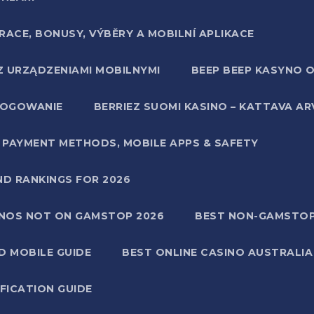
RACE, BONUSY, VÝBĚRY A MOBILNÍ APLIKACE
Z URZĄDZENIAMI MOBILNYMI
BEEP BEEP KASYNO O
 LOGOWANIE
BERRIEZ SUOMI KASINO – KATTAVA A
S, PAYMENT METHODS, MOBILE APPS & SAFETY
ND RANKINGS FOR 2026
INOS NOT ON GAMSTOP 2026
BEST NON-GAMSTOP 
D MOBILE GUIDE
BEST ONLINE CASINO AUSTRALIA
FICATION GUIDE