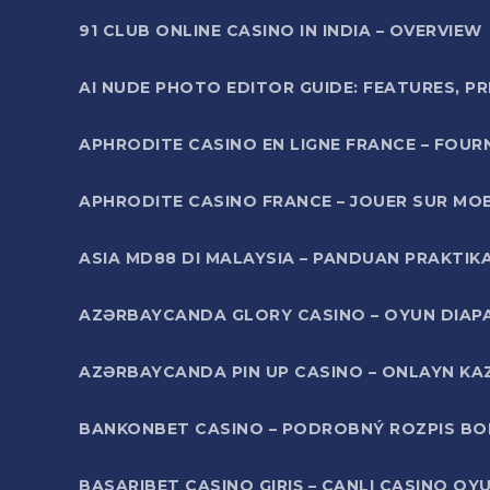
91 CLUB ONLINE CASINO IN INDIA – OVERVIEW
AI NUDE PHOTO EDITOR GUIDE: FEATURES, PR
APHRODITE CASINO EN LIGNE FRANCE – FOUR
APHRODITE CASINO FRANCE – JOUER SUR MO
ASIA MD88 DI MALAYSIA – PANDUAN PRAKTIK
AZƏRBAYCANDA GLORY CASINO – OYUN DIA
AZƏRBAYCANDA PIN UP CASINO – ONLAYN KAZI
BANKONBET CASINO – PODROBNÝ ROZPIS BO
BASARIBET CASINO GIRIŞ – CANLI CASINO OY