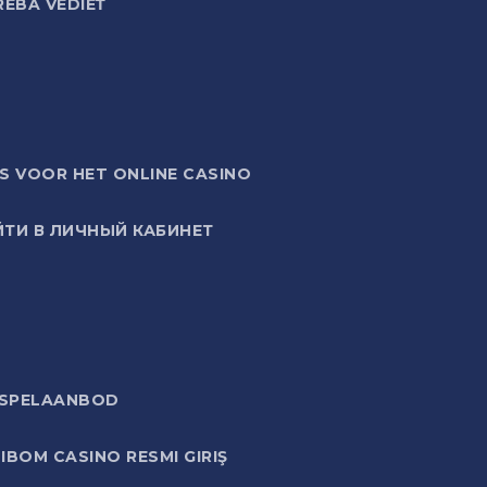
REBA VEDIEŤ
S VOOR HET ONLINE CASINO
ЙТИ В ЛИЧНЫЙ КАБИНЕТ
T SPELAANBOD
IBOM CASINO RESMI GIRIŞ