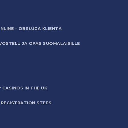
NLINE – OBSŁUGA KLIENTA
RVOSTELU JA OPAS SUOMALAISILLE
CASINOS IN THE UK
 REGISTRATION STEPS