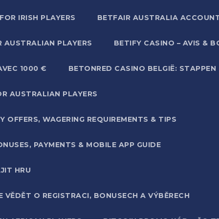
FOR IRISH PLAYERS
BETFAIR AUSTRALIA ACCOUNT
R AUSTRALIAN PLAYERS
BETIFY CASINO – AVIS & B
AVEC 1000 €
BETONRED CASINO BELGIË: STAPPEN
FOR AUSTRALIAN PLAYERS
EY OFFERS, WAGERING REQUIREMENTS & TIPS
BONUSES, PAYMENTS & MOBILE APP GUIDE
JIT HRU
E VĚDĚT O REGISTRACI, BONUSECH A VÝBĚRECH