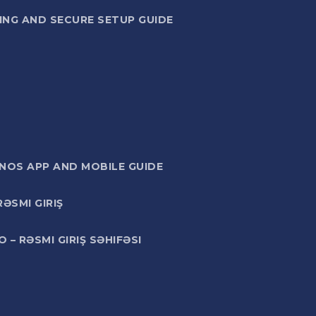
CING AND SECURE SETUP GUIDE
NOS APP AND MOBILE GUIDE
ƏSMI GIRIŞ
– RƏSMI GIRIŞ SƏHIFƏSI