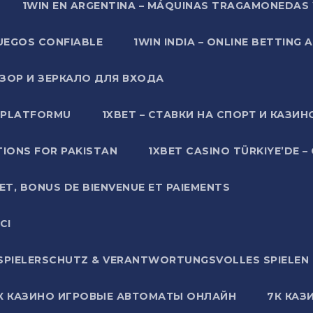
1WIN EN ARGENTINA – MÁQUINAS TRAGAMONEDAS
JUEGOS CONFIABLE
1WIN INDIA – ONLINE BETTING 
ЗОР И ЗЕРКАЛО ДЛЯ ВХОДА
S PLATFORMU
1XBET – СТАВКИ НА СПОРТ И КАЗИНО
TIONS FOR PAKISTAN
1XBET CASINO TÜRKIYE’DE –
ET, BONUS DE BIENVENUE ET PAIEMENTS
CI
Z, SPIELERSCHUTZ & VERANTWORTUNGSVOLLES SPIELEN
К КАЗИНО ИГРОВЫЕ АВТОМАТЫ ОНЛАЙН
7К КАЗ