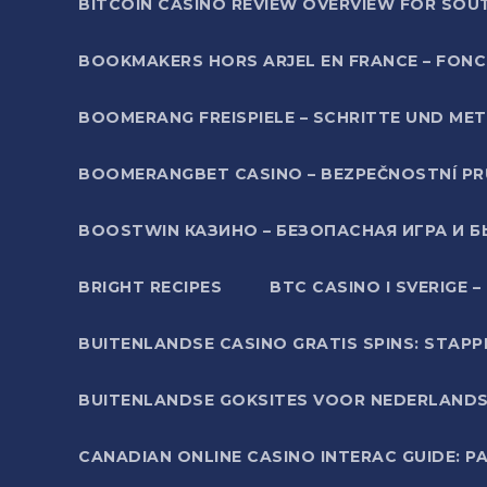
BITCOIN CASINO REVIEW OVERVIEW FOR SOU
BOOKMAKERS HORS ARJEL EN FRANCE – FON
BOOMERANG FREISPIELE – SCHRITTE UND MET
BOOMERANGBET CASINO – BEZPEČNOSTNÍ P
BOOSTWIN КАЗИНО – БЕЗОПАСНАЯ ИГРА И 
BRIGHT RECIPES
BTC CASINO I SVERIGE 
BUITENLANDSE CASINO GRATIS SPINS: STAP
BUITENLANDSE GOKSITES VOOR NEDERLANDSE
CANADIAN ONLINE CASINO INTERAC GUIDE: P