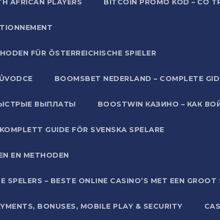
TH AFRICAN PLAYERS
BITCOIN PROMO KÓD – ČO T
CTIONNEMENT
HODEN FÜR ÖSTERREICHISCHE SPIELER
RŮVODCE
BOOMSBET NEDERLAND – COMPLETE GID
БЫСТРЫЕ ВЫПЛАТЫ
BOOSTWIN КАЗИНО – КАК ВО
– KOMPLETT GUIDE FÖR SVENSKA SPELARE
PEN EN METHODEN
 SPELERS – BESTE ONLINE CASINO’S MET EEN GROO
AYMENTS, BONUSES, MOBILE PLAY & SECURITY
CAS