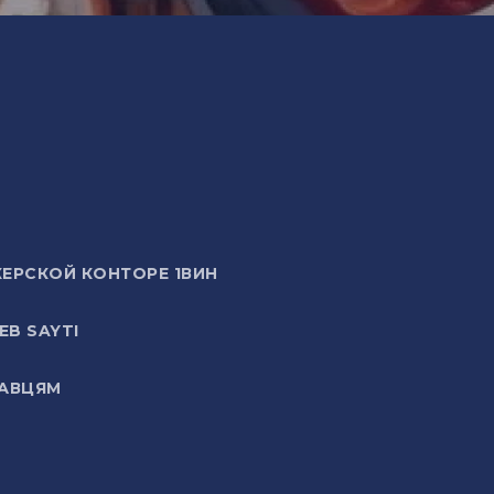
КЕРСКОЙ КОНТОРЕ 1ВИН
EB SAYTI
РАВЦЯМ