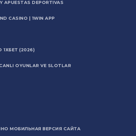
 Y APUESTAS DEPORTIVAS
AND CASINO | 1WIN APP
 1ХБЕТ (2026)
 CANLI OYUNLAR VE SLOTLAR
ИНО МОБИЛЬНАЯ ВЕРСИЯ САЙТА