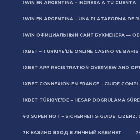
1WIN EN ARGENTINA – INGRESA A TU CUENTA
1WIN EN ARGENTINA – UNA PLATAFORMA DE 
1WIN ОФИЦИАЛЬНЫЙ САЙТ БУКМЕКЕРА — ОБ
1XBET – TÜRKIYE’DE ONLINE CASINO VE BAHI
1XBET APP REGISTRATION OVERVIEW AND OP
1XBET CONNEXION EN FRANCE – GUIDE COMPL
1XBET TÜRKIYE’DE – HESAP DOĞRULAMA SÜRE
40 SUPER HOT – SICHERHEITS‑GUIDE: LIZEN
7К КАЗИНО ВХОД В ЛИЧНЫЙ КАБИНЕТ
7