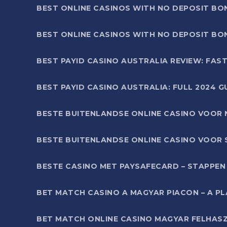
BEST ONLINE CASINOS WITH NO DEPOSIT BONU
BEST ONLINE CASINOS WITH NO DEPOSIT BON
BEST PAYID CASINO AUSTRALIA REVIEW: FAS
BEST PAYID CASINO AUSTRALIA: FULL 2024 
BESTE BUITENLANDSE ONLINE CASINO VOOR N
BESTE BUITENLANDSE ONLINE CASINO VOOR S
BESTE CASINO MET PAYSAFECARD – STAPPE
BET MATCH CASINO A MAGYAR PIACON – A P
BET MATCH ONLINE CASINO MAGYAR FELHAS