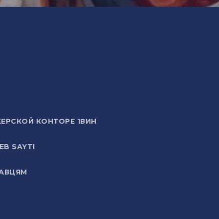
КЕРСКОЙ КОНТОРЕ 1ВИН
EB SAYTI
РАВЦЯМ