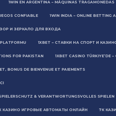
1WIN EN ARGENTINA – MÁQUINAS TRAGAMONEDAS
JUEGOS CONFIABLE
1WIN INDIA – ONLINE BETTING 
ЗОР И ЗЕРКАЛО ДЛЯ ВХОДА
S PLATFORMU
1XBET – СТАВКИ НА СПОРТ И КАЗИНО
TIONS FOR PAKISTAN
1XBET CASINO TÜRKIYE’DE –
ET, BONUS DE BIENVENUE ET PAIEMENTS
CI
Z, SPIELERSCHUTZ & VERANTWORTUNGSVOLLES SPIELEN
К КАЗИНО ИГРОВЫЕ АВТОМАТЫ ОНЛАЙН
7К КАЗ