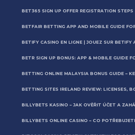
BET365 SIGN UP OFFER REGISTRATION STEPS 
BETFAIR BETTING APP AND MOBILE GUIDE FO
BETIFY CASINO EN LIGNE | JOUEZ SUR BETIFY 
BETR SIGN UP BONUS: APP & MOBILE GUIDE 
BETTING ONLINE MALAYSIA BONUS GUIDE – K
BETTING SITES IRELAND REVIEW: LICENSES, 
BILLYBETS KASINO – JAK OVĚŘIT ÚČET A ZAHÁ
BILLYBETS ONLINE CASINO – CO POTŘEBUJET