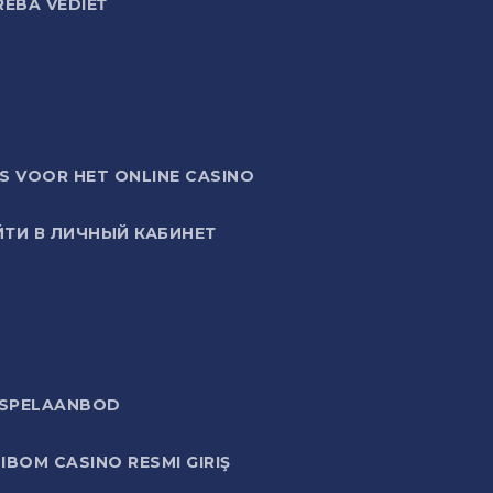
REBA VEDIEŤ
S VOOR HET ONLINE CASINO
ЙТИ В ЛИЧНЫЙ КАБИНЕТ
T SPELAANBOD
IBOM CASINO RESMI GIRIŞ