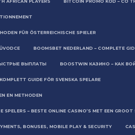
TH AFRICAN PLAYERS
BITCOIN PROMO KÓD – ČO T
CTIONNEMENT
HODEN FÜR ÖSTERREICHISCHE SPIELER
RŮVODCE
BOOMSBET NEDERLAND – COMPLETE GID
БЫСТРЫЕ ВЫПЛАТЫ
BOOSTWIN КАЗИНО – КАК ВО
– KOMPLETT GUIDE FÖR SVENSKA SPELARE
PEN EN METHODEN
 SPELERS – BESTE ONLINE CASINO’S MET EEN GROO
AYMENTS, BONUSES, MOBILE PLAY & SECURITY
CAS