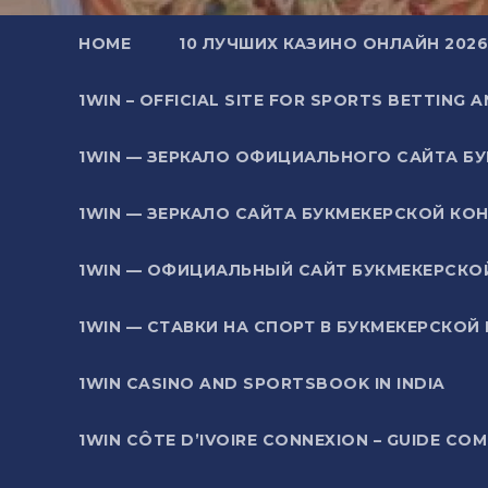
HOME
10 ЛУЧШИХ КАЗИНО ОНЛАЙН 202
1WIN – OFFICIAL SITE FOR SPORTS BETTING A
1WIN — ЗЕРКАЛО ОФИЦИАЛЬНОГО САЙТА БУ
1WIN — ЗЕРКАЛО САЙТА БУКМЕКЕРСКОЙ КО
1WIN — ОФИЦИАЛЬНЫЙ САЙТ БУКМЕКЕРСКО
1WIN — СТАВКИ НА СПОРТ В БУКМЕКЕРСКОЙ
1WIN CASINO AND SPORTSBOOK IN INDIA
1WIN CÔTE D’IVOIRE CONNEXION – GUIDE CO