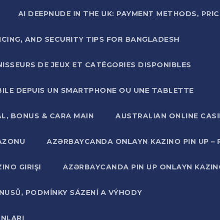
AI DEEPNUDE IN THE UK: PAYMENT METHODS, PRI
ICING, AND SECURITY TIPS FOR BANGLADESH
NISSEURS DE JEUX ET CATÉGORIES DISPONIBLES
BILE DEPUIS UN SMARTPHONE OU UNE TABLETTE
AL, BONUS & CARA MAIN
AUSTRALIAN ONLINE CASI
PAZONU
AZƏRBAYCANDA ONLAYN KAZINO PIN UP – R
NO GIRIŞI
AZƏRBAYCANDA PIN UP ONLAYN KAZINO 
NUSŮ, PODMÍNKY SÁZENÍ A VÝHODY
UNLARI