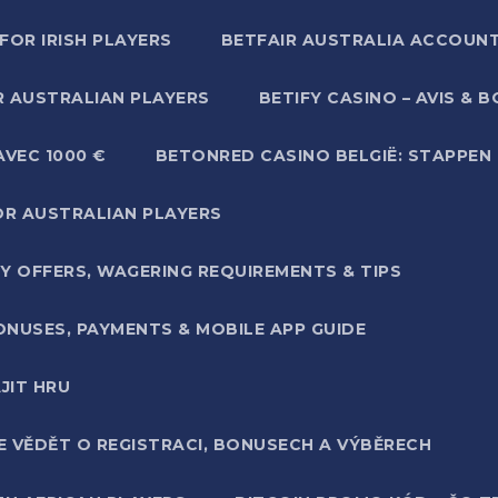
FOR IRISH PLAYERS
BETFAIR AUSTRALIA ACCOUNT
R AUSTRALIAN PLAYERS
BETIFY CASINO – AVIS & B
AVEC 1000 €
BETONRED CASINO BELGIË: STAPPEN
FOR AUSTRALIAN PLAYERS
EY OFFERS, WAGERING REQUIREMENTS & TIPS
BONUSES, PAYMENTS & MOBILE APP GUIDE
JIT HRU
E VĚDĚT O REGISTRACI, BONUSECH A VÝBĚRECH