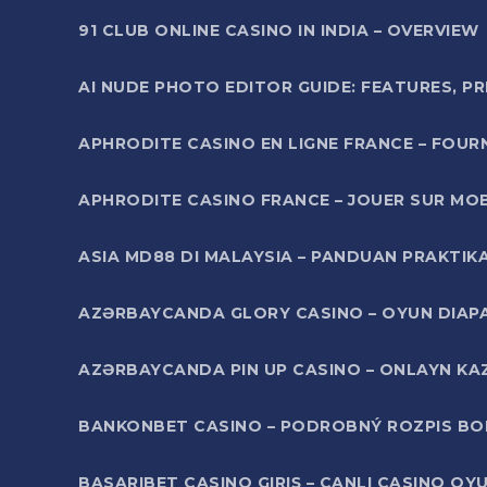
91 CLUB ONLINE CASINO IN INDIA – OVERVIEW
AI NUDE PHOTO EDITOR GUIDE: FEATURES, PR
APHRODITE CASINO EN LIGNE FRANCE – FOUR
APHRODITE CASINO FRANCE – JOUER SUR MO
ASIA MD88 DI MALAYSIA – PANDUAN PRAKTIK
AZƏRBAYCANDA GLORY CASINO – OYUN DIA
AZƏRBAYCANDA PIN UP CASINO – ONLAYN KAZI
BANKONBET CASINO – PODROBNÝ ROZPIS BO
BASARIBET CASINO GIRIŞ – CANLI CASINO OY