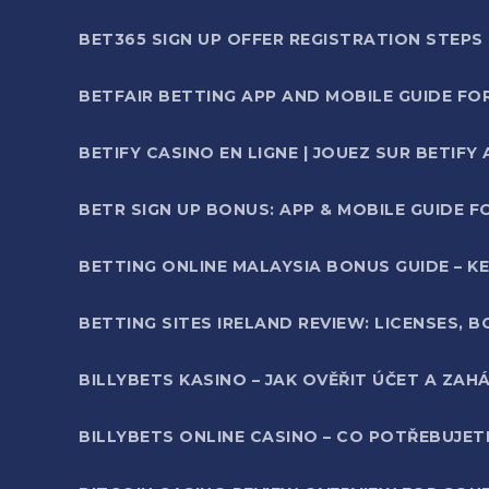
BET365 SIGN UP OFFER REGISTRATION STEPS 
BETFAIR BETTING APP AND MOBILE GUIDE FO
BETIFY CASINO EN LIGNE | JOUEZ SUR BETIFY 
BETR SIGN UP BONUS: APP & MOBILE GUIDE 
BETTING ONLINE MALAYSIA BONUS GUIDE – K
BETTING SITES IRELAND REVIEW: LICENSES, 
BILLYBETS KASINO – JAK OVĚŘIT ÚČET A ZAHÁ
BILLYBETS ONLINE CASINO – CO POTŘEBUJET