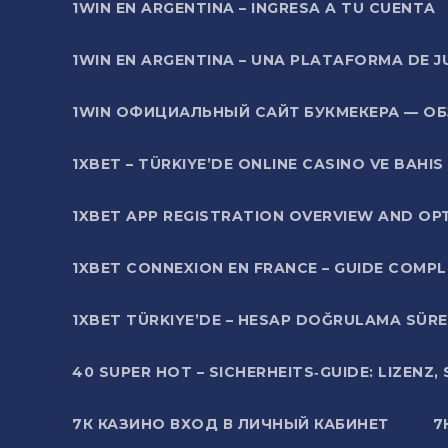
1WIN EN ARGENTINA – INGRESA A TU CUENTA
1WIN EN ARGENTINA – UNA PLATAFORMA DE 
1WIN ОФИЦИАЛЬНЫЙ САЙТ БУКМЕКЕРА — ОБ
1XBET – TÜRKIYE’DE ONLINE CASINO VE BAHI
1XBET APP REGISTRATION OVERVIEW AND OP
1XBET CONNEXION EN FRANCE – GUIDE COMPL
1XBET TÜRKIYE’DE – HESAP DOĞRULAMA SÜRE
40 SUPER HOT – SICHERHEITS‑GUIDE: LIZEN
7К КАЗИНО ВХОД В ЛИЧНЫЙ КАБИНЕТ
7