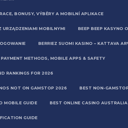
RACE, BONUSY, VÝBĚRY A MOBILNÍ APLIKACE
Z URZĄDZENIAMI MOBILNYMI
BEEP BEEP KASYNO O
 LOGOWANIE
BERRIEZ SUOMI KASINO – KATTAVA A
S, PAYMENT METHODS, MOBILE APPS & SAFETY
ND RANKINGS FOR 2026
INOS NOT ON GAMSTOP 2026
BEST NON-GAMSTOP 
D MOBILE GUIDE
BEST ONLINE CASINO AUSTRALIA
FICATION GUIDE