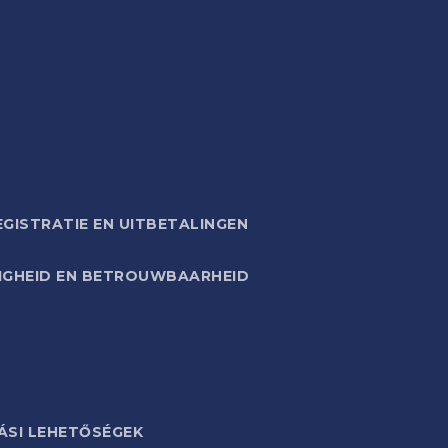
GISTRATIE EN UITBETALINGEN
LIGHEID EN BETROUWBAARHEID
ÁSI LEHETŐSÉGEK