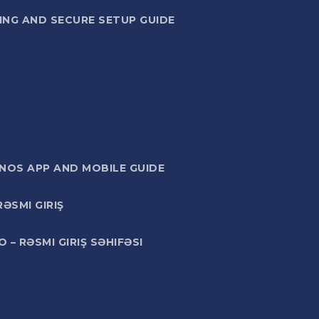
CING AND SECURE SETUP GUIDE
NOS APP AND MOBILE GUIDE
ƏSMI GIRIŞ
– RƏSMI GIRIŞ SƏHIFƏSI