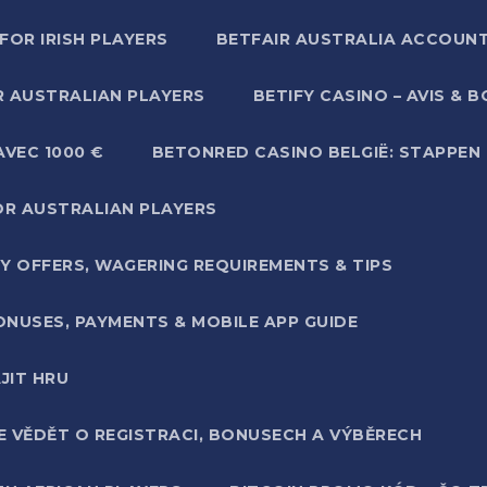
FOR IRISH PLAYERS
BETFAIR AUSTRALIA ACCOUNT
R AUSTRALIAN PLAYERS
BETIFY CASINO – AVIS & B
AVEC 1000 €
BETONRED CASINO BELGIË: STAPPEN
FOR AUSTRALIAN PLAYERS
EY OFFERS, WAGERING REQUIREMENTS & TIPS
BONUSES, PAYMENTS & MOBILE APP GUIDE
JIT HRU
E VĚDĚT O REGISTRACI, BONUSECH A VÝBĚRECH