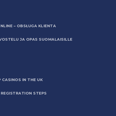
NLINE – OBSŁUGA KLIENTA
RVOSTELU JA OPAS SUOMALAISILLE
CASINOS IN THE UK
 REGISTRATION STEPS