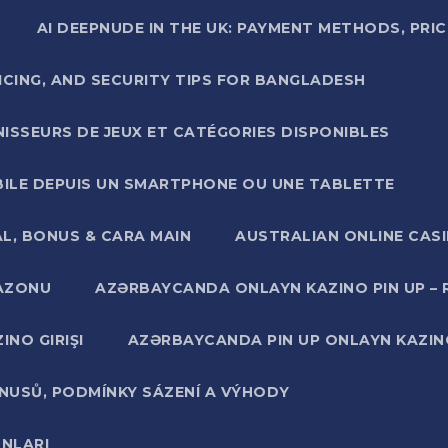
AI DEEPNUDE IN THE UK: PAYMENT METHODS, PRI
ICING, AND SECURITY TIPS FOR BANGLADESH
NISSEURS DE JEUX ET CATÉGORIES DISPONIBLES
BILE DEPUIS UN SMARTPHONE OU UNE TABLETTE
AL, BONUS & CARA MAIN
AUSTRALIAN ONLINE CASI
PAZONU
AZƏRBAYCANDA ONLAYN KAZINO PIN UP – R
NO GIRIŞI
AZƏRBAYCANDA PIN UP ONLAYN KAZINO 
NUSŮ, PODMÍNKY SÁZENÍ A VÝHODY
UNLARI