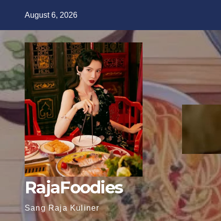
Skip
August 6, 2026
to
content
RajaFoodies
Sang Raja Kuliner