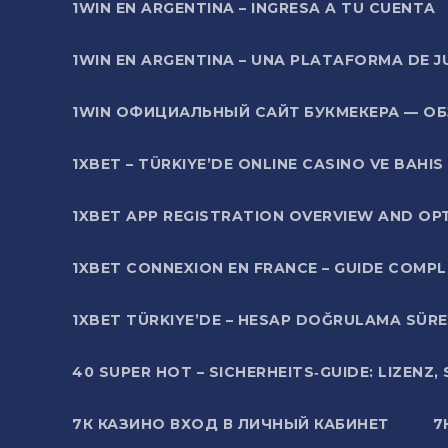
1WIN EN ARGENTINA – INGRESA A TU CUENTA
1WIN EN ARGENTINA – UNA PLATAFORMA DE 
1WIN ОФИЦИАЛЬНЫЙ САЙТ БУКМЕКЕРА — ОБ
1XBET – TÜRKIYE’DE ONLINE CASINO VE BAHI
1XBET APP REGISTRATION OVERVIEW AND OP
1XBET CONNEXION EN FRANCE – GUIDE COMPL
1XBET TÜRKIYE’DE – HESAP DOĞRULAMA SÜRE
40 SUPER HOT – SICHERHEITS‑GUIDE: LIZEN
7К КАЗИНО ВХОД В ЛИЧНЫЙ КАБИНЕТ
7