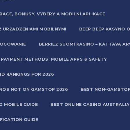
RACE, BONUSY, VÝBĚRY A MOBILNÍ APLIKACE
Z URZĄDZENIAMI MOBILNYMI
BEEP BEEP KASYNO O
 LOGOWANIE
BERRIEZ SUOMI KASINO – KATTAVA A
S, PAYMENT METHODS, MOBILE APPS & SAFETY
ND RANKINGS FOR 2026
INOS NOT ON GAMSTOP 2026
BEST NON-GAMSTOP 
D MOBILE GUIDE
BEST ONLINE CASINO AUSTRALIA
FICATION GUIDE