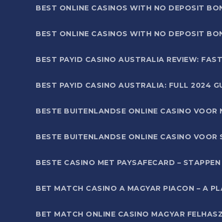
BEST ONLINE CASINOS WITH NO DEPOSIT BONU
BEST ONLINE CASINOS WITH NO DEPOSIT BON
BEST PAYID CASINO AUSTRALIA REVIEW: FAS
BEST PAYID CASINO AUSTRALIA: FULL 2024 
BESTE BUITENLANDSE ONLINE CASINO VOOR N
BESTE BUITENLANDSE ONLINE CASINO VOOR S
BESTE CASINO MET PAYSAFECARD – STAPPE
BET MATCH CASINO A MAGYAR PIACON – A P
BET MATCH ONLINE CASINO MAGYAR FELHAS