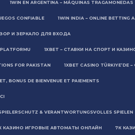
1WIN EN ARGENTINA – MÁQUINAS TRAGAMONEDAS
JUEGOS CONFIABLE
1WIN INDIA – ONLINE BETTING 
ЗОР И ЗЕРКАЛО ДЛЯ ВХОДА
S PLATFORMU
1XBET – СТАВКИ НА СПОРТ И КАЗИНО
TIONS FOR PAKISTAN
1XBET CASINO TÜRKIYE’DE –
ET, BONUS DE BIENVENUE ET PAIEMENTS
CI
Z, SPIELERSCHUTZ & VERANTWORTUNGSVOLLES SPIELEN
К КАЗИНО ИГРОВЫЕ АВТОМАТЫ ОНЛАЙН
7К КАЗ