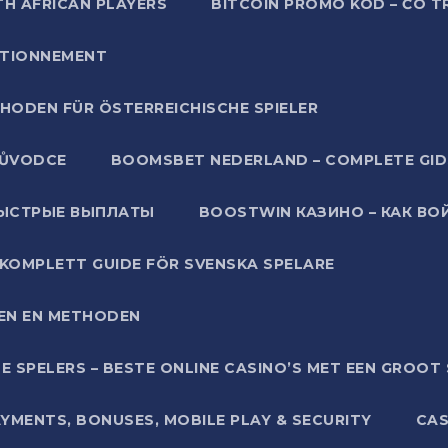
TH AFRICAN PLAYERS
BITCOIN PROMO KÓD – ČO T
CTIONNEMENT
HODEN FÜR ÖSTERREICHISCHE SPIELER
RŮVODCE
BOOMSBET NEDERLAND – COMPLETE GID
БЫСТРЫЕ ВЫПЛАТЫ
BOOSTWIN КАЗИНО – КАК ВО
– KOMPLETT GUIDE FÖR SVENSKA SPELARE
PEN EN METHODEN
 SPELERS – BESTE ONLINE CASINO’S MET EEN GROO
AYMENTS, BONUSES, MOBILE PLAY & SECURITY
CAS