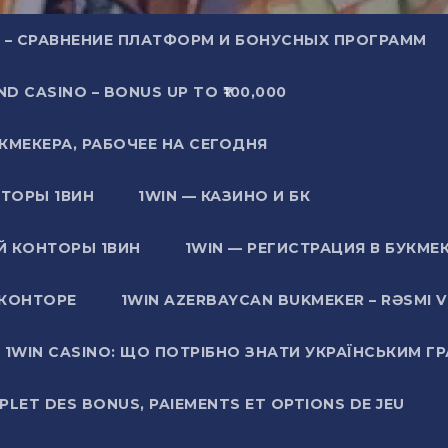
6 – СРАВНЕНИЕ ПЛАТФОРМ И БОНУСНЫХ ПРОГРАММ
ND CASINO – BONUS UP TO ₹100,000
КМЕКЕРА, РАБОЧЕЕ НА СЕГОДНЯ
НТОРЫ 1ВИН
1WIN — КАЗИНО И БК
Й КОНТОРЫ 1ВИН
1WIN — РЕГИСТРАЦИЯ В БУКМЕ
 КОНТОРЕ
1WIN AZERBAYCAN BUKMEKER – RƏSMI V
1WIN CASINO: ЩО ПОТРІБНО ЗНАТИ УКРАЇНСЬКИМ Г
MPLET DES BONUS, PAIEMENTS ET OPTIONS DE JEU