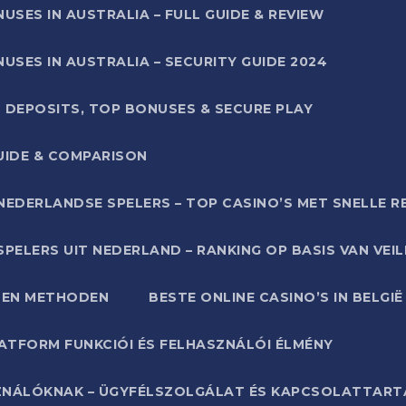
SES IN AUSTRALIA – FULL GUIDE & REVIEW
USES IN AUSTRALIA – SECURITY GUIDE 2024
T DEPOSITS, TOP BONUSES & SECURE PLAY
GUIDE & COMPARISON
EDERLANDSE SPELERS – TOP CASINO’S MET SNELLE RE
PELERS UIT NEDERLAND – RANKING OP BASIS VAN VEI
N EN METHODEN
BESTE ONLINE CASINO’S IN BELGIË
LATFORM FUNKCIÓI ÉS FELHASZNÁLÓI ÉLMÉNY
ZNÁLÓKNAK – ÜGYFÉLSZOLGÁLAT ÉS KAPCSOLATTART