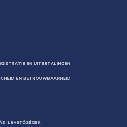
GISTRATIE EN UITBETALINGEN
LIGHEID EN BETROUWBAARHEID
ÁSI LEHETŐSÉGEK